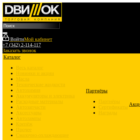
Войти
Мой кабинет
+7 (342) 2-114-117
Заказать звонок
Каталог
Весь каталог
Новинки и акции
Масла
Технические жидкости
Автохимия
Партнёры
Аккумуляторы и электрика
Расходные материалы
Партнёры
Акц
Автозапчасти
Сертификаты
Аксессуары
Награды
Автолампы
Крепёж
Прочее
Смазочно-охлаждающие