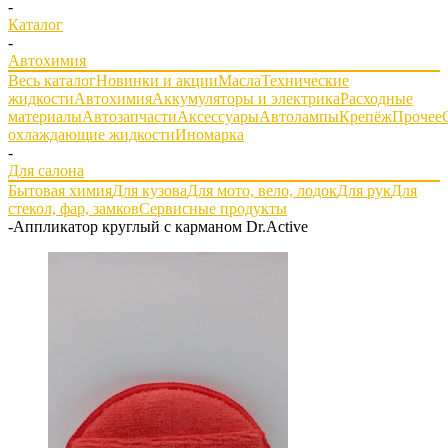
-
Каталог
-
Автохимия
Весь каталог
Новинки и акции
Масла
Технические
жидкости
Автохимия
Аккумуляторы и электрика
Расходные
материалы
Автозапчасти
Аксессуары
Автолампы
Крепёж
Прочее
охлаждающие жидкости
Иномарка
-
Для салона
Бытовая химия
Для кузова
Для мото, вело, лодок
Для рук
Для
стекол, фар, замков
Сервисные продукты
-
Аппликатор круглый с карманом Dr.Active