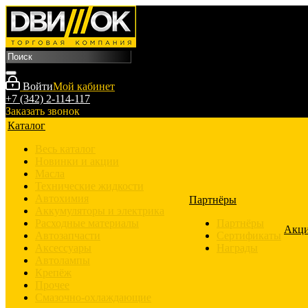
Войти
Мой кабинет
+7 (342) 2-114-117
Заказать звонок
Каталог
Весь каталог
Новинки и акции
Масла
Технические жидкости
Автохимия
Партнёры
Аккумуляторы и электрика
Расходные материалы
Партнёры
Акц
Автозапчасти
Сертификаты
Аксессуары
Награды
Автолампы
Крепёж
Прочее
Смазочно-охлаждающие