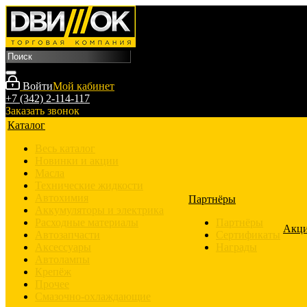
Войти
Мой кабинет
+7 (342) 2-114-117
Заказать звонок
Каталог
Весь каталог
Новинки и акции
Масла
Технические жидкости
Автохимия
Партнёры
Аккумуляторы и электрика
Расходные материалы
Партнёры
Акц
Автозапчасти
Сертификаты
Аксессуары
Награды
Автолампы
Крепёж
Прочее
Смазочно-охлаждающие