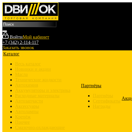
Войти
Мой кабинет
+7 (342) 2-114-117
Заказать звонок
Каталог
Весь каталог
Новинки и акции
Масла
Технические жидкости
Автохимия
Партнёры
Аккумуляторы и электрика
Расходные материалы
Партнёры
Акц
Автозапчасти
Сертификаты
Аксессуары
Награды
Автолампы
Крепёж
Прочее
Смазочно-охлаждающие