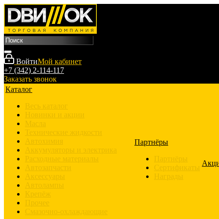
Войти
Мой кабинет
+7 (342) 2-114-117
Заказать звонок
Каталог
Весь каталог
Новинки и акции
Масла
Технические жидкости
Автохимия
Партнёры
Аккумуляторы и электрика
Расходные материалы
Партнёры
Акц
Автозапчасти
Сертификаты
Аксессуары
Награды
Автолампы
Крепёж
Прочее
Смазочно-охлаждающие