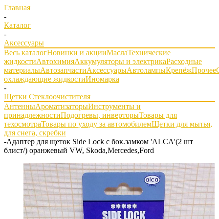
Главная
-
Каталог
-
Аксессуары
Весь каталог
Новинки и акции
Масла
Технические
жидкости
Автохимия
Аккумуляторы и электрика
Расходные
материалы
Автозапчасти
Аксессуары
Автолампы
Крепёж
Прочее
охлаждающие жидкости
Иномарка
-
Щетки Стеклоочистителя
Антенны
Ароматизаторы
Инструменты и
принадлежности
Подогревы, инверторы
Товары для
техосмотра
Товары по уходу за автомобилем
Щетки для мытья,
для снега, скребки
-
Адаптер для щеток Side Lock с бок.замком 'ALCA'(2 шт
блист/) оранжевый VW, Skoda,Mercedes,Ford