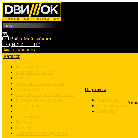
Войти
Мой кабинет
+7 (342) 2-114-117
Заказать звонок
Каталог
Весь каталог
Новинки и акции
Масла
Технические жидкости
Автохимия
Партнёры
Аккумуляторы и электрика
Расходные материалы
Партнёры
Акц
Автозапчасти
Сертификаты
Аксессуары
Награды
Автолампы
Крепёж
Прочее
Смазочно-охлаждающие