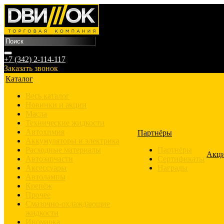
+7 (342) 2-114-117
Заказать звонок
Каталог
Весь каталог
Новинки и акции
Масла
Технические жидкости
Автохимия
Партнёры
Аккумуляторы и электрика
Расходные материалы
Партнёры
Акц
Автозапчасти
Сертификаты
Аксессуары
Награды
Автолампы
Крепёж
Прочее
Смазочно-охлаждающие
жидкости
Иномарка