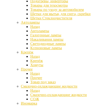
Подогревы, инверторы
Товары для техосмотра
Товары по уходу за автомобилем
Щетки для мытья, для снега, скребки
Щетки Стеклоочистителя
Автолампы
Назад
Автолампы
Галогенные лампы
Накаливания лампы
Светодиодные лампы
Ксеноновые лампы
Крепёж
Назад
Крепёж
Хомуты
Прочее
Назад
Прочее
Товар под заказ
Смазочно-охлаждающие жидкости
Назад
Смазочно-охлаждающие жидкости
СОЖ
Иномарка