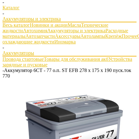
-
Каталог
-
Аккумуляторы и электрика
Весь каталог
Новинки и акции
Масла
Технические
жидкости
Автохимия
Аккумуляторы и электрика
Расходные
материалы
Автозапчасти
Аксессуары
Автолампы
Крепёж
Прочее
охлаждающие жидкости
Иномарка
-
Аккумуляторы
Провода стартовые
Товары для обслуживания акб
Устройства
зарядные и пусковые
-
Аккумулятор 6СТ - 77 о.п. ST EFB 278 х 175 х 190 пуск.ток
770