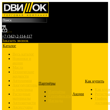
Войти
Мой кабинет
+7 (342) 2-114-117
Заказать звонок
Каталог
Весь каталог
Новинки и
акции
Масла
Технические
жидкости
Автохимия
Как купить
Партнёры
Аккумуляторы
и электрика
Как куп
Партнёры
Расходные
Акции
Регистр
Сертификаты
материалы
График
Награды
Автозапчасти
доставки
Аксессуары